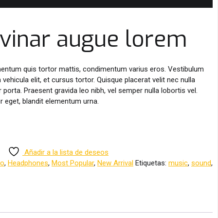
lvinar augue lorem
mentum quis tortor mattis, condimentum varius eros. Vestibulum
ehicula elit, et cursus tortor. Quisque placerat velit nec nulla
r porta. Praesent gravida leo nibh, vel semper nulla lobortis vel.
lor eget, blandit elementum urna.
Añadir a la lista de deseos
io
,
Headphones
,
Most Popular
,
New Arrival
Etiquetas:
music
,
sound
,