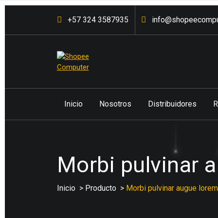
Saltar
+57 324 3587935
info@shopeecompu
al
contenido
Venta de computadores de
mesa, portátiles, accesorios,
partes entre otros a los
Inicio
Nosotros
Distribuidores
R
mejores precios del mercado
con respaldo y garantía
postventa.
Morbi pulvinar 
Inicio
>
Producto
>
Morbi pulvinar augue lorem