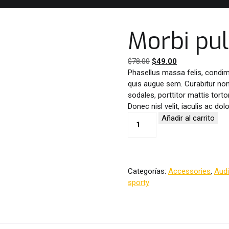
Morbi pu
El
El
$
78.00
$
49.00
precio
precio
Phasellus massa felis, condi
original
actual
quis augue sem. Curabitur non v
era:
es:
sodales, porttitor mattis torto
$78.00.
$49.00.
Donec nisl velit, iaculis ac do
Morbi
Añadir al carrito
pulvinar
augue
lorem
cantidad
Categorías:
Accessories
,
Aud
sporty