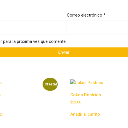
Correo electrónico
*
r para la próxima vez que comente.
¡Oferta!
s
Cakes Pastries
$
22.00
ecio
tual
to
Añadir al carrito
8.00.