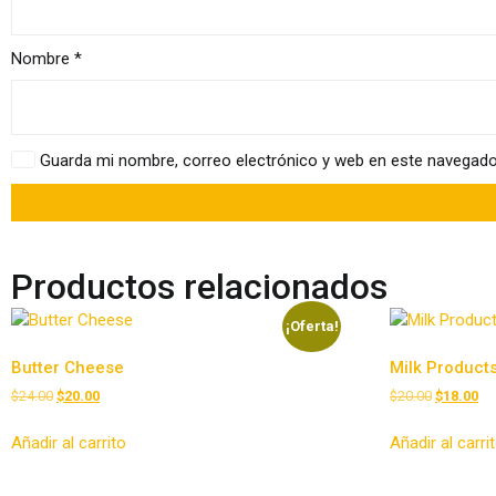
Nombre
*
Guarda mi nombre, correo electrónico y web en este navegado
Productos relacionados
¡Oferta!
Butter Cheese
Milk Product
El
El
El
El
$
24.00
$
20.00
$
20.00
$
18.00
precio
precio
precio
pr
original
actual
original
ac
Añadir al carrito
Añadir al carri
era:
es:
era:
es:
$24.00.
$20.00.
$20.00.
$1