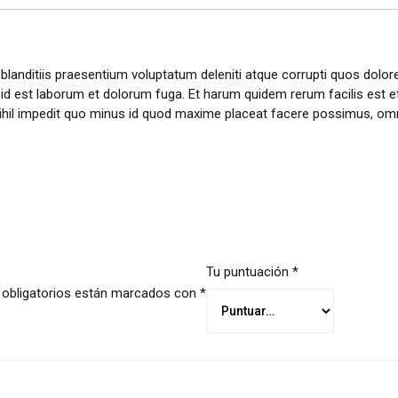
landitiis praesentium voluptatum deleniti atque corrupti quos dolore
i, id est laborum et dolorum fuga. Et harum quidem rerum facilis est et
nihil impedit quo minus id quod maxime placeat facere possimus, o
Tu puntuación
*
obligatorios están marcados con
*