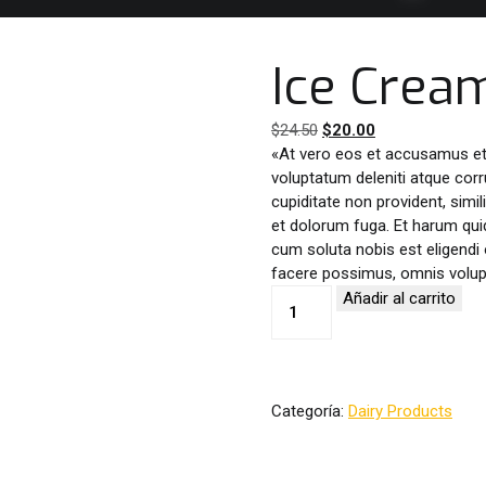
Ice Crea
El
El
$
24.50
$
20.00
precio
precio
«At vero eos et accusamus et 
original
actual
voluptatum deleniti atque corr
era:
es:
cupiditate non provident, simil
$24.50.
$20.00.
et dolorum fuga. Et harum quid
cum soluta nobis est eligendi
facere possimus, omnis volup
Ice
Añadir al carrito
Cream/Novelties
cantidad
Categoría:
Dairy Products