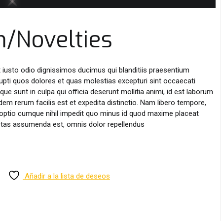
m/Novelties
iusto odio dignissimos ducimus qui blanditiis praesentium
upti quos dolores et quas molestias excepturi sint occaecati
ique sunt in culpa qui officia deserunt mollitia animi, id est laborum
em rerum facilis est et expedita distinctio. Nam libero tempore,
 optio cumque nihil impedit quo minus id quod maxime placeat
tas assumenda est, omnis dolor repellendus
Añadir a la lista de deseos