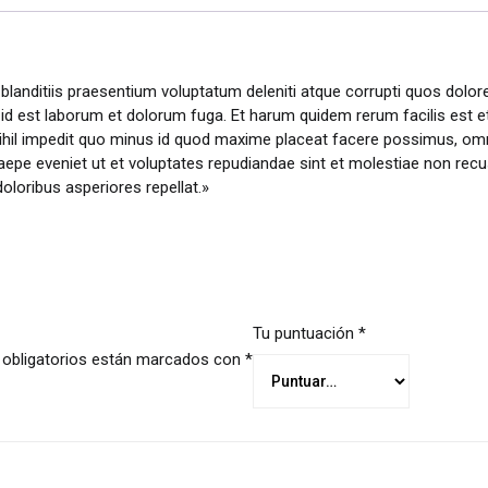
landitiis praesentium voluptatum deleniti atque corrupti quos dolore
i, id est laborum et dolorum fuga. Et harum quidem rerum facilis est et
nihil impedit quo minus id quod maxime placeat facere possimus, o
aepe eveniet ut et voluptates repudiandae sint et molestiae non recu
oloribus asperiores repellat.»
Tu puntuación
*
obligatorios están marcados con
*