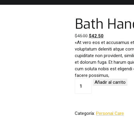
Bath Ha
El
El
$
45.00
$
42.50
precio
precio
«At vero eos et accusamus et 
original
actual
voluptatum deleniti atque corr
era:
es:
cupiditate non provident, simil
$45.00.
$42.50.
et dolorum fuga. Et harum quid
cum soluta nobis est eligendi
facere possimus,
Bath
Añadir al carrito
Handwash
cantidad
Categoría:
Personal Care