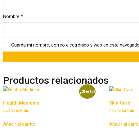
Nombre
*
Guarda mi nombre, correo electrónico y web en este navegado
Productos relacionados
¡Oferta!
Health Medicine
Skin Care
El
El
El
El
$
40.00
$
35.00
$
60.00
$
48.00
precio
precio
precio
pr
original
actual
original
ac
Añadir al carrito
Añadir al carri
era:
es:
era:
es:
$40.00.
$35.00.
$60.00.
$4