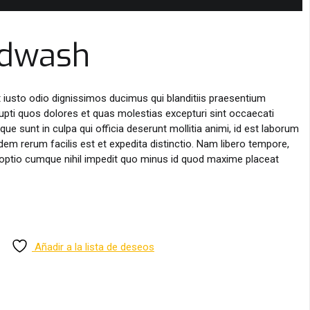
ndwash
iusto odio dignissimos ducimus qui blanditiis praesentium
upti quos dolores et quas molestias excepturi sint occaecati
ique sunt in culpa qui officia deserunt mollitia animi, id est laborum
em rerum facilis est et expedita distinctio. Nam libero tempore,
 optio cumque nihil impedit quo minus id quod maxime placeat
Añadir a la lista de deseos