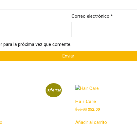
Correo electrónico
*
r para la próxima vez que comente.
¡Oferta!
Hair Care
El
El
$
55.00
$
52.00
ecio
precio
precio
tual
original
actual
to
Añadir al carrito
era:
es:
8.00.
$55.00.
$52.00.