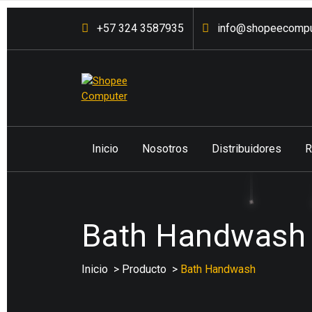
Saltar
+57 324 3587935
info@shopeecompu
al
contenido
Venta de computadores de
mesa, portátiles, accesorios,
partes entre otros a los
Inicio
Nosotros
Distribuidores
R
mejores precios del mercado
con respaldo y garantía
postventa.
Bath Handwash
Inicio
>
Producto
>
Bath Handwash