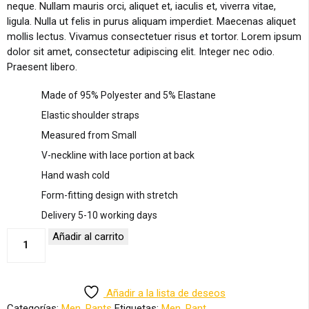
neque. Nullam mauris orci, aliquet et, iaculis et, viverra vitae,
ligula. Nulla ut felis in purus aliquam imperdiet. Maecenas aliquet
mollis lectus. Vivamus consectetuer risus et tortor. Lorem ipsum
dolor sit amet, consectetur adipiscing elit. Integer nec odio.
Praesent libero.
Made of 95% Polyester and 5% Elastane
Elastic shoulder straps
Measured from Small
V-neckline with lace portion at back
Hand wash cold
Form-fitting design with stretch
Delivery 5-10 working days
Adidas
Añadir al carrito
Originals
cantidad
Añadir a la lista de deseos
Categorías:
Men
,
Pants
Etiquetas:
Men
,
Pant