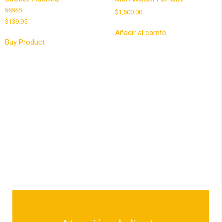
$
1,500.00
Valorado
$
139.95
con
3.00
Añadir al carrito
de 5
Buy Product