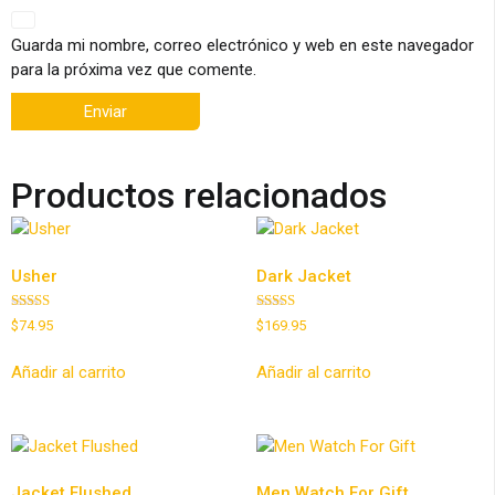
Guarda mi nombre, correo electrónico y web en este navegador
para la próxima vez que comente.
Productos relacionados
Usher
Dark Jacket
Valorado
Valorado
$
74.95
$
169.95
con
con
4.00
5.00
de 5
de 5
Añadir al carrito
Añadir al carrito
Jacket Flushed
Men Watch For Gift