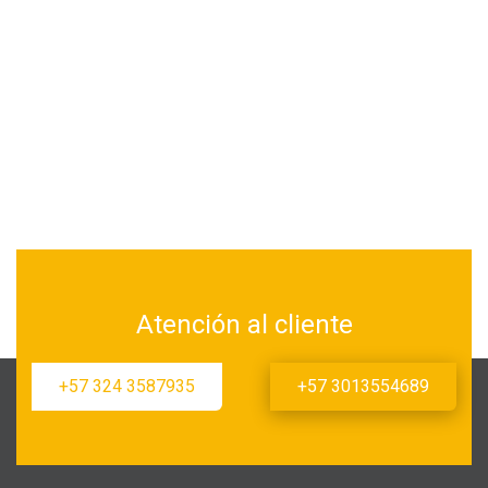
Atención al cliente
+57 324 3587935
+57 3013554689