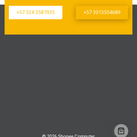
+57 324 3587935
+57 3013554689
© 2026 Shopee Computer